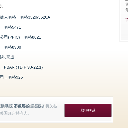
:
务
人表格，表格3520/3520A
，表格5471
司(PFIC)，表格8621
，表格8938
国外,形成
AR (TD F 90-22.1)
司，表格926
积极寻找
不兼容的
美国人.
取得联系