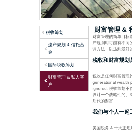
财富管理 & 
税收筹划
财富管理的简单目标
产规划时可能有不同
遗产规划 & 信托基
调方法，以达到最好的
金
税收和财富规划
国际税收筹划
税收是任何财富管理计划的组成部
财富管理 & 私人客
generational wealth 
户
ignored. 税收
设计一个战略性的、
后代的财富.
我们与个人一起
美国税务 & 十大正