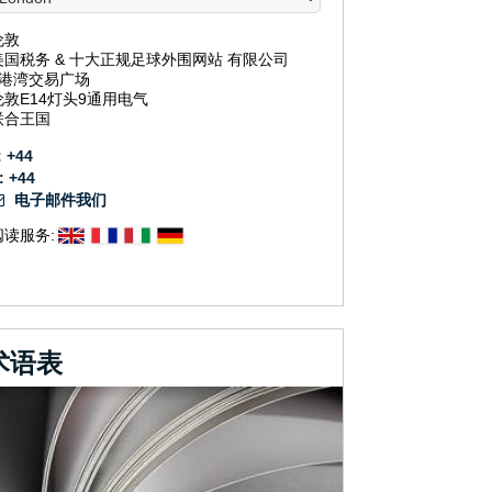
伦敦
美国税务 & 十大正规足球外围网站 有限公司
3港湾交易广场
伦敦E14灯头9通用电气
联合王国
: +44
: +44
电子邮件我们
阅读服务:
术语表