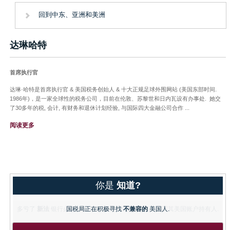
回到中东、亚洲和美洲
达琳哈特
首席执行官
达琳·哈特是首席执行官 & 美国税务创始人 & 十大正规足球外围网站 (美国东部时间.
1986年)，是一家全球性的税务公司，目前在伦敦、苏黎世和日内瓦设有办事处. 她交
了30多年的税, 会计, 有财务和退休计划经验, 与国际四大金融公司合作 ...
阅读更多
你是
知道?
国税局正在积极寻找
不兼容的
美国人.