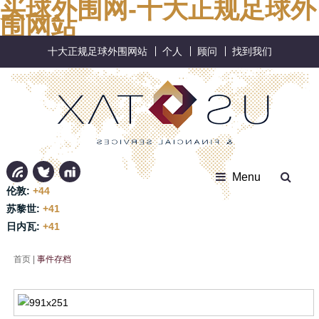
买球外围网-十大正规足球外
围网站
十大正规足球外围网站
个人
顾问
找到我们
Menu
伦敦:
+44
苏黎世:
+41
日内瓦:
+41
首页
|
事件存档